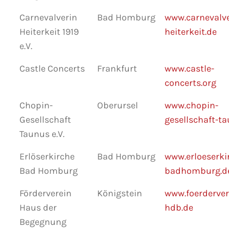
Carnevalverin
Bad Homburg
www.carnevalve
Heiterkeit 1919
heiterkeit.de
e.V.
Castle Concerts
Frankfurt
www.castle-
concerts.org
Chopin-
Oberursel
www.chopin-
Gesellschaft
gesellschaft-t
Taunus e.V.
Erlöserkirche
Bad Homburg
www.erloeserki
Bad Homburg
badhomburg.d
Förderverein
Königstein
www.foerderver
Haus der
hdb.de
Begegnung