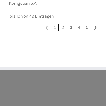
Königstein e.V.
1 bis 10 von 49 Einträgen
1
2
3
4
5
❮
❯