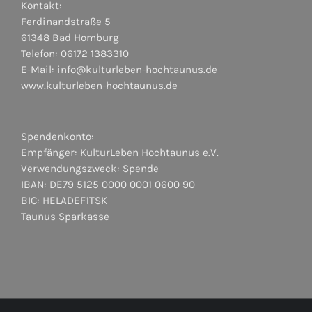
Kontakt:
Ferdinandstraße 5
61348 Bad Homburg
Telefon: 06172 1383310
E-Mail:
info@kulturleben-hochtaunus.de
www.kulturleben-hochtaunus.de
Spendenkonto:
Empfänger: KulturLeben Hochtaunus e.V.
Verwendungszweck: Spende
IBAN: DE79 5125 0000 0001 0600 90
BIC: HELADEF1TSK
Taunus Sparkasse