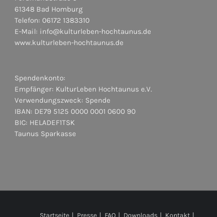
61348 Bad Homburg
Telefon: 06172 1383310
E-Mail:
info@kulturleben-hochtaunus.de
www.kulturleben-hochtaunus.de
Spendenkonto:
Empfänger: KulturLeben Hochtaunus e.V.
Verwendungszweck: Spende
IBAN: DE79 5125 0000 0001 0600 90
BIC: HELADEF1TSK
Taunus Sparkasse
Startseite
Presse
FAQ
Downloads
Kontakt