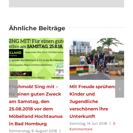
Mail
Ähnliche Beiträge
Flashmob! Sing mit –
Mit Freude sprühen:
S
für einen guten Zweck
Kinder und
0
am Samstag, den
Jugendliche
F
K
25.08.2018 vor dem
verschönern ihre
Möbelland Hochtaunus
Unterkunft
in Bad Homburg
Samstag, 14. Juli 2018
|
0
Kommentare
Donnerstag, 9. August 2018
|