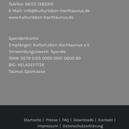
Telefon: 06172 1383310
E-Mail:
info@kulturleben-hochtaunus.de
www.kulturleben-hochtaunus.de
Spendenkonto:
Empfänger: KulturLeben Hochtaunus e.V.
Verwendungszweck: Spende
IBAN: DE79 5125 0000 0001 0600 90
BIC: HELADEF1TSK
Taunus Sparkasse
Startseite
Presse
FAQ
Downloads
Kontakt
Impressum
Datenschutzerklärung