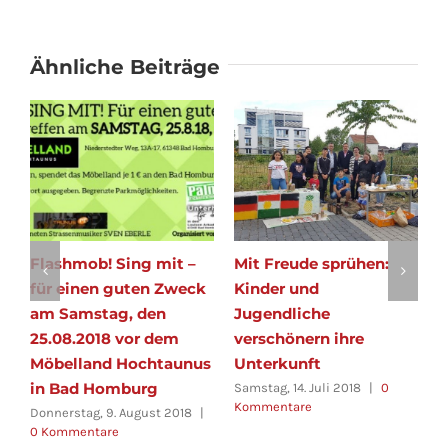
Ähnliche Beiträge
Flashmob! Sing mit –
Mit Freude sprühen:
S
für einen guten Zweck
Kinder und
0
am Samstag, den
Jugendliche
F
K
25.08.2018 vor dem
verschönern ihre
Möbelland Hochtaunus
Unterkunft
in Bad Homburg
Samstag, 14. Juli 2018
|
0
Kommentare
Donnerstag, 9. August 2018
|
0 Kommentare