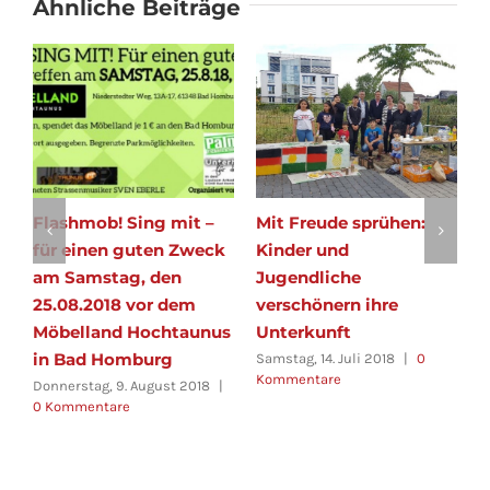
Ähnliche Beiträge
Flashmob! Sing mit –
Mit Freude sprühen:
S
für einen guten Zweck
Kinder und
0
am Samstag, den
Jugendliche
F
K
25.08.2018 vor dem
verschönern ihre
Möbelland Hochtaunus
Unterkunft
in Bad Homburg
Samstag, 14. Juli 2018
|
0
Kommentare
Donnerstag, 9. August 2018
|
0 Kommentare