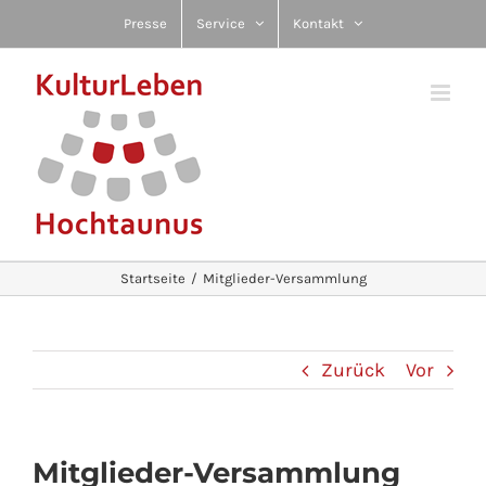
Zum
Presse
Service
Kontakt
Inhalt
springen
Startseite
Mitglieder-Versammlung
Zurück
Vor
Mitglieder-Versammlung