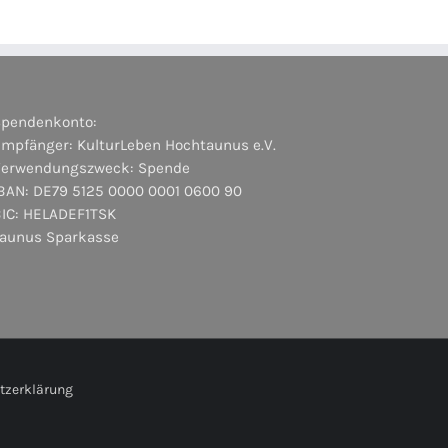
Spendenkonto:
mpfänger: KulturLeben Hochtaunus e.V.
Verwendungszweck: Spende
BAN: DE79 5125 0000 0001 0600 90
BIC: HELADEF1TSK
Taunus Sparkasse
tzerklärung