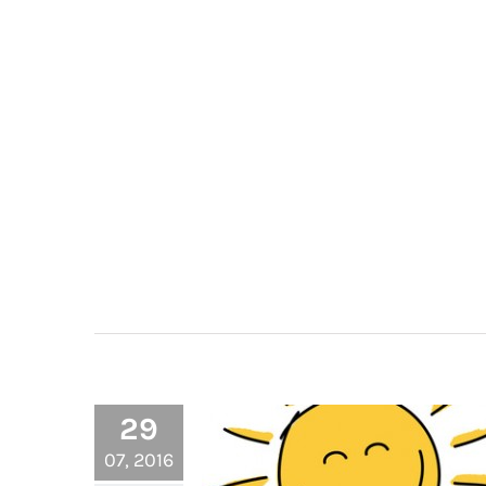
Oldtimer Rallye „Weißer Tu
Klassik 2016“ fährt für unse
Projekt Kulturkinder! eine Sp
in Höhe von EURO 8.251,57 e
29
07, 2016