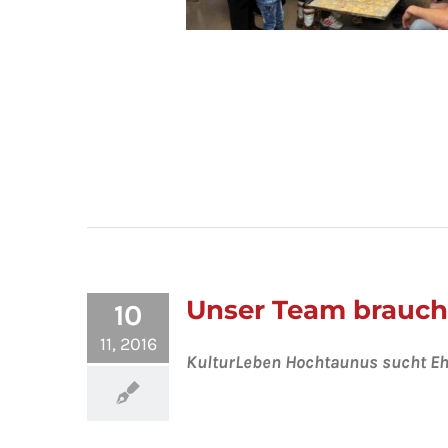
Integration, die schmeckt 
Flüchtlingskinder backen i
Homburg
Unser Team brauch
10
11, 2016
KulturLeben Hochtaunus sucht Eh