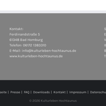
Kontakt:
Ferdinandstraße 5
E
61348 Bad Homburg
Telefon: 06172 1383310
I
E-Mail:
info@kulturleben-hochtaunus.de
www.kulturleben-hochtaunus.de
seite
Presse
FAQ
Downloads
Kontakt
Impressum
Datenschu
©
2026 Kulturleben Hochtaunus