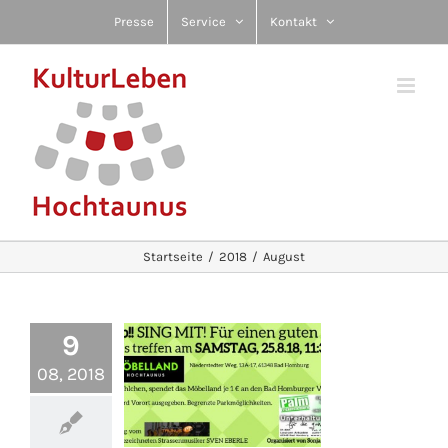
Zum
Presse
Service
Kontakt
Inhalt
springen
Startseite
2018
August
9
08, 2018