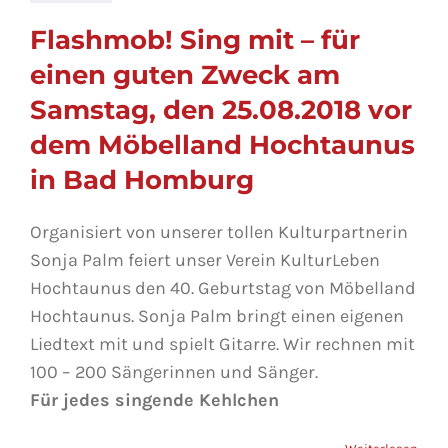
Flashmob! Sing mit
– für einen guten
Flashmob! Sing mit – für
Zweck am
einen guten Zweck am
Samstag, den
Samstag, den 25.08.2018 vor
25.08.2018 vor dem
Möbelland
dem Möbelland Hochtaunus
Hochtaunus in Bad
in Bad Homburg
Homburg
Organisiert von unserer tollen Kulturpartnerin
Sonja Palm feiert unser Verein KulturLeben
Hochtaunus den 40. Geburtstag von Möbelland
Hochtaunus. Sonja Palm bringt einen eigenen
Liedtext mit und spielt Gitarre. Wir rechnen mit
100 – 200 Sängerinnen und Sänger.
Für jedes singende Kehlchen