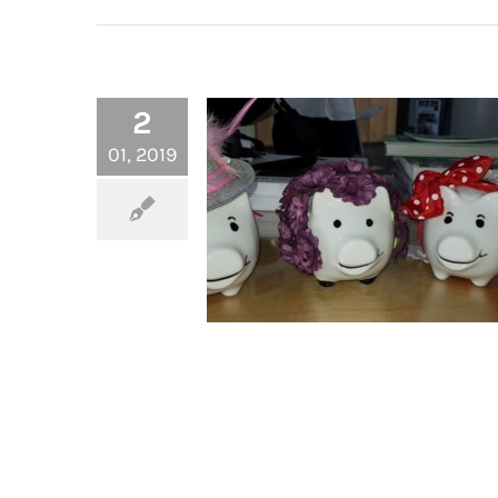
2
01, 2019
KulturLeben hat Schwein ge