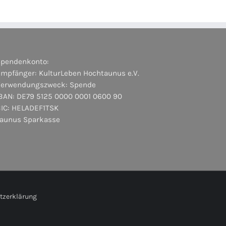
Spendenkonto:
mpfänger: KulturLeben Hochtaunus e.V.
Verwendungszweck: Spende
BAN: DE79 5125 0000 0001 0600 90
BIC: HELADEF1TSK
Taunus Sparkasse
tzerklärung