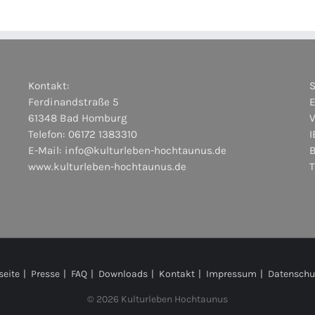
Kontakt:
Ferdinandstraße 5
E
61348 Bad Homburg
Telefon: 06172 1383310
I
E-Mail:
info@kulturleben-hochtaunus.de
www.kulturleben-hochtaunus.de
seite
Presse
FAQ
Downloads
Kontakt
Impressum
Datenschu
©
2026 Kulturleben Hochtaunus