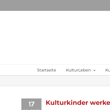
Zum
Inhalt
springen
Startseite
KulturLeben
Ku
Kulturkinder werke
17