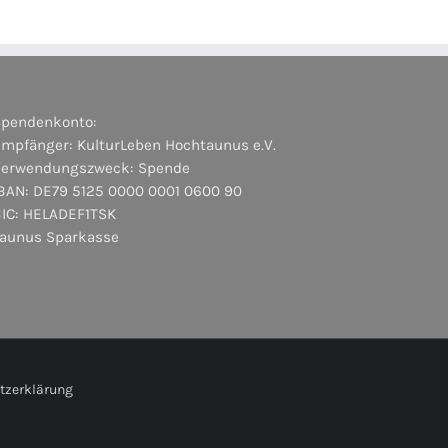
Spendenkonto:
mpfänger: KulturLeben Hochtaunus e.V.
Verwendungszweck: Spende
BAN: DE79 5125 0000 0001 0600 90
BIC: HELADEF1TSK
Taunus Sparkasse
tzerklärung