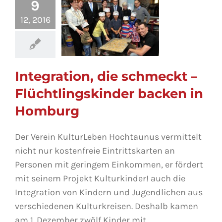
9
12, 2016
Integration, die schmeckt –
Integration, die
Flüchtlingskinder backen in
schmeckt –
Homburg
Flüchtlingskinder
backen in Homburg
Der Verein KulturLeben Hochtaunus vermittelt
nicht nur kostenfreie Eintrittskarten an
Personen mit geringem Einkommen, er fördert
mit seinem Projekt Kulturkinder! auch die
Integration von Kindern und Jugendlichen aus
verschiedenen Kulturkreisen. Deshalb kamen
am 1. Dezember zwölf Kinder mit