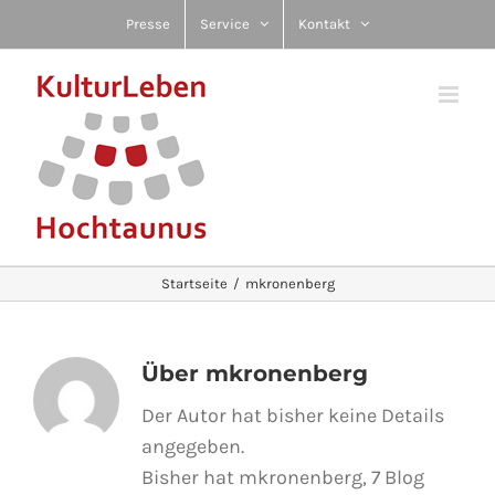
Zum
Presse
Service
Kontakt
Inhalt
springen
Startseite
mkronenberg
Über
mkronenberg
Der Autor hat bisher keine Details
angegeben.
Bisher hat mkronenberg, 7 Blog