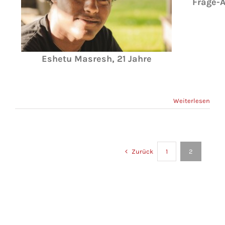
Frage-A
Eshetu Masresh, 21 Jahre
Weiterlesen
Zurück
1
2