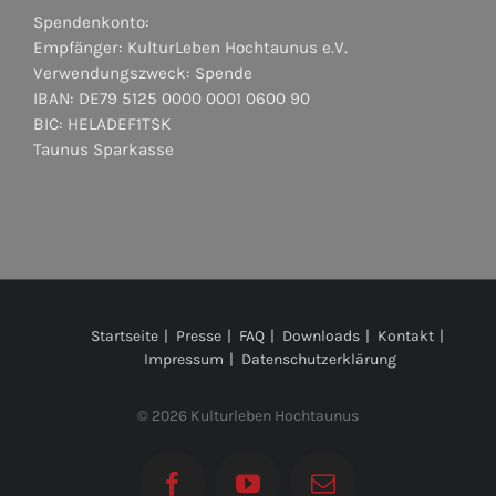
Spendenkonto:
Empfänger: KulturLeben Hochtaunus e.V.
Verwendungszweck: Spende
IBAN: DE79 5125 0000 0001 0600 90
BIC: HELADEF1TSK
Taunus Sparkasse
Startseite
Presse
FAQ
Downloads
Kontakt
Impressum
Datenschutzerklärung
©
2026 Kulturleben Hochtaunus
Facebook
YouTube
E-