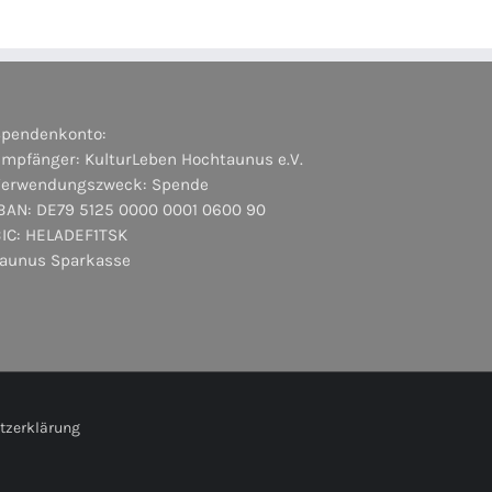
Spendenkonto:
mpfänger: KulturLeben Hochtaunus e.V.
Verwendungszweck: Spende
BAN: DE79 5125 0000 0001 0600 90
BIC: HELADEF1TSK
Taunus Sparkasse
tzerklärung