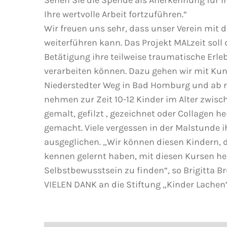
Sehen Sie die Spende als Anerkennung für Ih
Ihre wertvolle Arbeit fortzuführen.“
Wir freuen uns sehr, dass unser Verein mit 
weiterführen kann. Das Projekt MALzeit soll
Betätigung ihre teilweise traumatische Erle
verarbeiten können.
Dazu gehen wir mit Kun
Niederstedter Weg in Bad Homburg und ab 
nehmen zur Zeit 10-12 Kinder im Alter zwisch
gemalt, gefilzt , gezeichnet oder Collagen h
gemacht. Viele vergessen in der Malstunde ih
ausgeglichen. „Wir können diesen Kindern, d
kennen gelernt haben, mit diesen Kursen helf
Selbstbewusstsein zu finden“, so Brigitta Brü
VIELEN DANK an die Stiftung „Kinder Lachen“!!