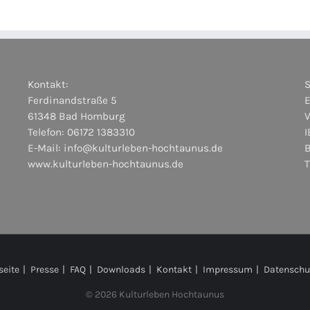
Kontakt:
Ferdinandstraße 5
E
61348 Bad Homburg
Telefon: 06172 1383310
I
E-Mail:
info@kulturleben-hochtaunus.de
www.kulturleben-hochtaunus.de
seite
Presse
FAQ
Downloads
Kontakt
Impressum
Datenschu
©
2026 Kulturleben Hochtaunus