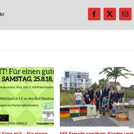
k!
Facebook
X
E-
Mai
Sing mit – für einen
Mit Freude sprühen: Kinder und