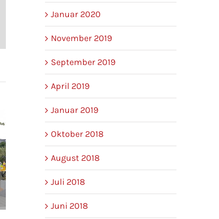
Januar 2020
l
November 2019
September 2019
April 2019
Januar 2019
Oktober 2018
August 2018
Juli 2018
Juni 2018
Sommerurlaub vom 01.07.2018 –
KulturLeben hat