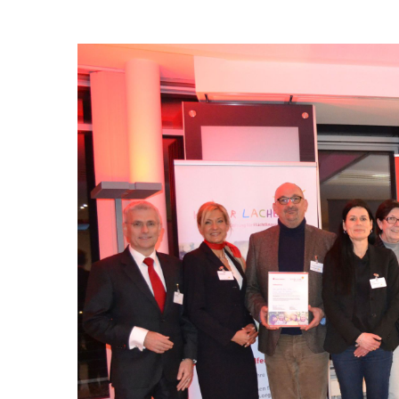
Zeige
grösseres
Bild