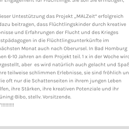
r Engagement für Flüchtlinge. Sie soll Sie ermutigen,
dieser Untestützung das Projekt „MALZeit“ erfolgreich
 dazu beitragen, dass Flüchtlingskinder durch kreative
bnisse und Erfahrungen der Flucht und des Krieges
stpädagogen in die Flüchtlingsunterkünfte im
nächsten Monat auch nach Oberursel.
In Bad Homburg
en 6-10 Jahren an dem Projekt teil. 1 x in der Woche wir
ergestellt, aber es wird natürlich auch gelacht und Spa
re teilweise schlimmen Erlebnisse, sie sind fröhlich u
ie oft nur die Schattenseiten in ihrem jungen Leben
en, ihre Stärken, ihre kreativen Potenziale und ihr
ning-Bibo, stellv. Vorsitzende.
!!!!!!!